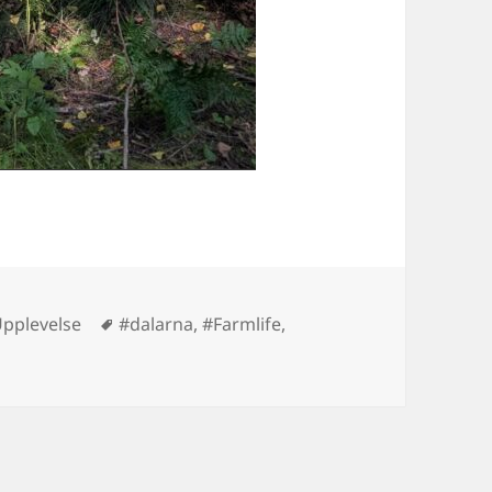
Taggar
pplevelse
#dalarna
,
#Farmlife
,