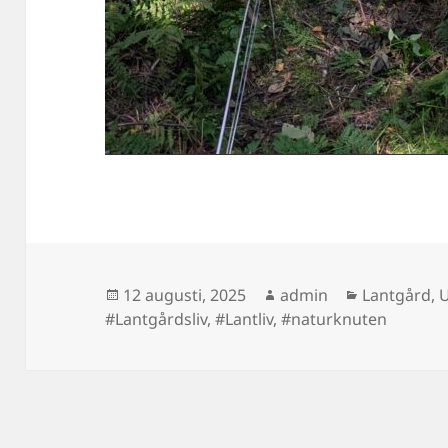
Postat
Författare
Kategorier
12 augusti, 2025
admin
Lantgård
,
U
#Lantgårdsliv
,
#Lantliv
,
#naturknuten