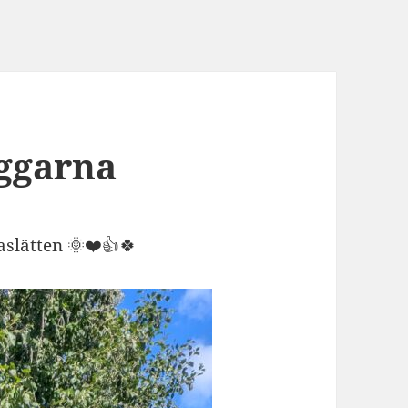
aggarna
slätten 🌞❤️👍🍀