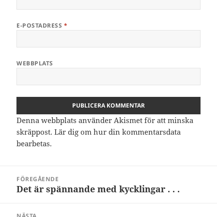
E-POSTADRESS
*
WEBBPLATS
Denna webbplats använder Akismet för att minska
skräppost.
Lär dig om hur din kommentarsdata
bearbetas
.
Inläggsnavigering
FÖREGÅENDE
Det är spännande med kycklingar . . .
Föregående
inlägg:
NÄSTA