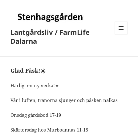
Lantgårdsliv / FarmLife
MENY
Dalarna
OCH
WIDGETS
Glad Påsk!☀️
Härligt en ny vecka!☀️
Vår i luften, tranorna sjunger och påsken nalkas
Onsdag gårdsbod 17-19
Skärtorsdag hos Murboannas 11-15