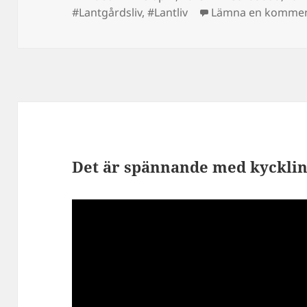
#Lantgårdsliv
,
#Lantliv
Lämna en komme
Det är spännande med kycklinga