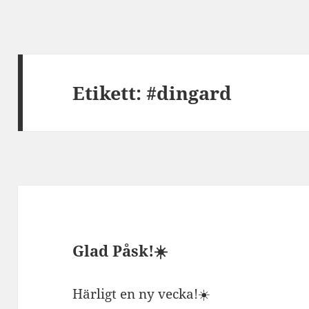
Etikett:
#dingard
Glad Påsk!☀️
Härligt en ny vecka!☀️