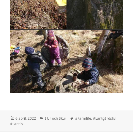
Postat
Kategorier
Taggar
6 april, 2022
I Ur och Skur
#Farmlife
,
#Lantgårdsliv
,
#Lantliv