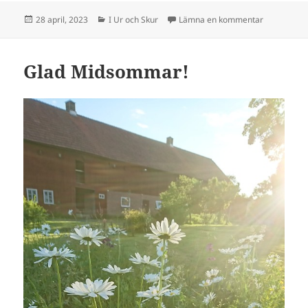
Postat
Kategorier
till Efter at
28 april, 2023
I Ur och Skur
Lämna en kommentar
Glad Midsommar!