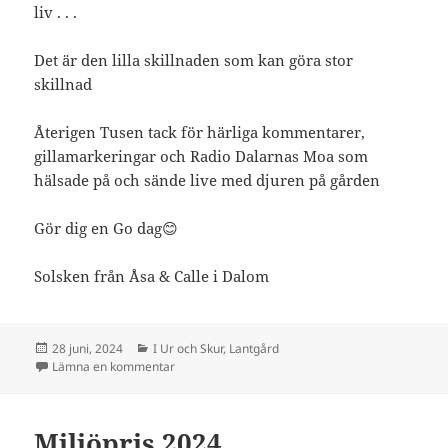
liv . . .
Det är den lilla skillnaden som kan göra stor
skillnad
Återigen Tusen tack för härliga kommentarer,
gillamarkeringar och Radio Dalarnas Moa som
hälsade på och sände live med djuren på gården
Gör dig en Go dag😊
Solsken från Åsa & Calle i Dalom
Postat
Kategorier
28 juni, 2024
I Ur och Skur
,
Lantgård
till I ett barns ögon
Lämna en kommentar
Miljöpris 2024