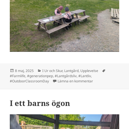
Postat
Kategorier
Taggar
8 maj, 2025
I Ur och Skur
,
Lantgård
,
Upplevelse
#Farmlife
,
#generationpep
,
#Lantgårdsliv
,
#Lantliv
,
till Med himlen som tak/
#OutdoorClassroomDay
Lämna en kommentar
I ett barns ögon