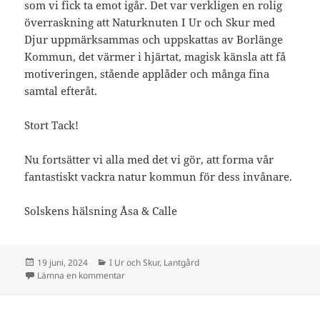
som vi fick ta emot igår. Det var verkligen en rolig
överraskning att Naturknuten I Ur och Skur med
Djur uppmärksammas och uppskattas av Borlänge
Kommun, det värmer i hjärtat, magisk känsla att få
motiveringen, stående applåder och många fina
samtal efteråt.
Stort Tack!
Nu fortsätter vi alla med det vi gör, att forma vår
fantastiskt vackra natur kommun för dess invånare.
Solskens hälsning Åsa & Calle
Postat
Kategorier
19 juni, 2024
I Ur och Skur
,
Lantgård
till Miljöpris 2024
Lämna en kommentar