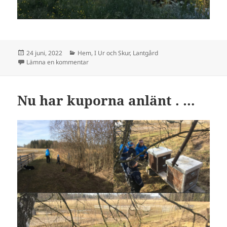
Postat
Kategorier
24 juni, 2022
Hem
,
I Ur och Skur
,
Lantgård
till Glad Midsommar!
Lämna en kommentar
Nu har kuporna anlänt . …