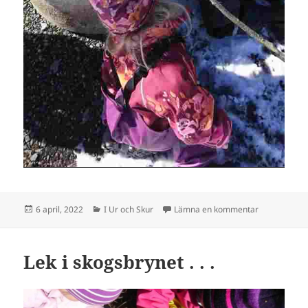
Postat
Kategorier
till Grillar ko
6 april, 2022
I Ur och Skur
Lämna en kommentar
Lek i skogsbrynet . . .