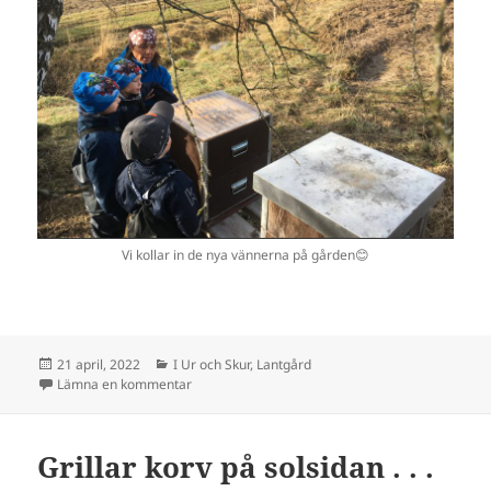
Vi kollar in de nya vännerna på gården😊
Postat
Kategorier
21 april, 2022
I Ur och Skur
,
Lantgård
till Nu har kuporna anlänt . …
Lämna en kommentar
Grillar korv på solsidan . . .