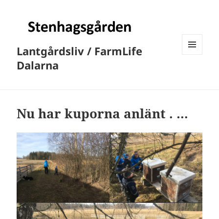
Lantgårdsliv / FarmLife
MENY
Dalarna
OCH
WIDGETS
Nu har kuporna anlänt . …