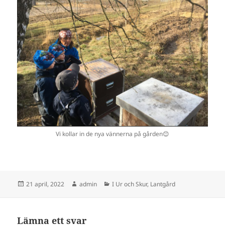
Vi kollar in de nya vännerna på gården😊
Postat
Författare
Kategorier
21 april, 2022
admin
I Ur och Skur
,
Lantgård
Lämna ett svar