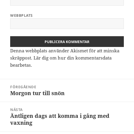
WEBBPLATS
Denna webbplats använder Akismet för att minska
skräppost.
Lär dig om hur din kommentarsdata
bearbetas
.
Inläggsnavigering
FÖREGÅENDE
Morgon tur till snön
Föregående
inlägg:
NÄSTA
Äntligen dags att komma i gång med
Nästa
vaxning
inlägg: