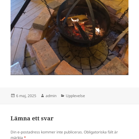
Postat
Författare
Kategorier
6 maj, 2025
admin
Upplevelse
Lämna ett svar
Din e-postadress kommer inte publiceras.
Obligatoriska fält är
märkta
*