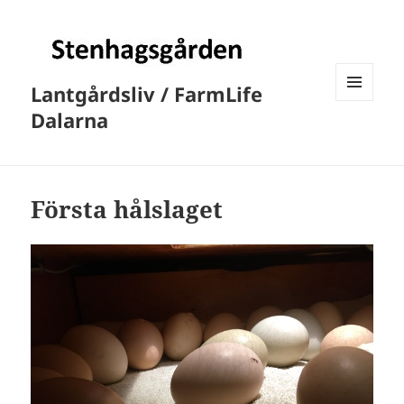
Lantgårdsliv / FarmLife
MENY
Dalarna
OCH
WIDGETS
Första hålslaget