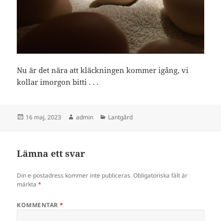
Nu är det nära att kläckningen kommer igång, vi
kollar imorgon bitti . . .
Postat
Författare
Kategorier
16 maj, 2023
admin
Lantgård
Lämna ett svar
Din e-postadress kommer inte publiceras.
Obligatoriska fält är
märkta
*
KOMMENTAR
*