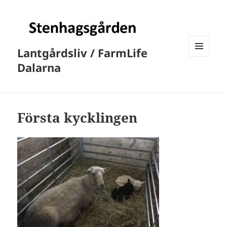
Lantgårdsliv / FarmLife
MENY
Dalarna
OCH
WIDGETS
Första kycklingen