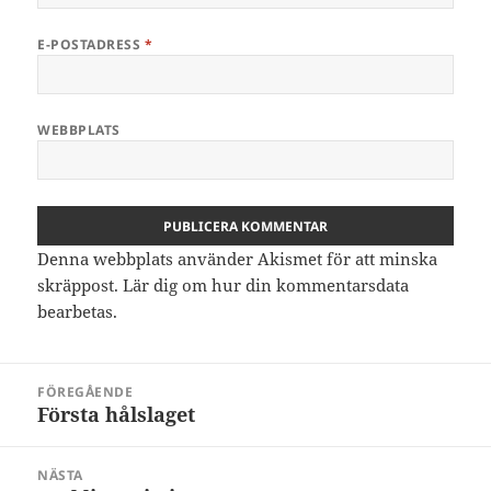
E-POSTADRESS
*
WEBBPLATS
Denna webbplats använder Akismet för att minska
skräppost.
Lär dig om hur din kommentarsdata
bearbetas
.
Inläggsnavigering
FÖREGÅENDE
Första hålslaget
Föregående
inlägg:
NÄSTA