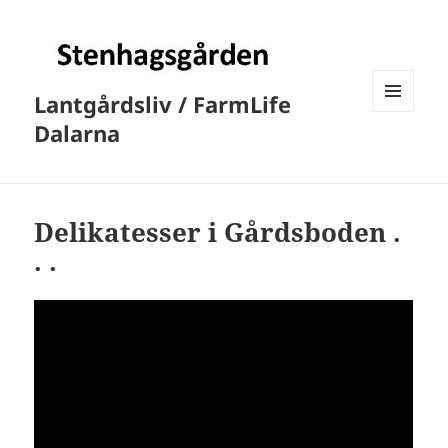
Lantgårdsliv / FarmLife
MENY
Dalarna
OCH
WIDGETS
Delikatesser i Gårdsboden .
. .