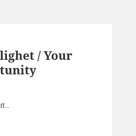
ighet / Your
tunity
off…