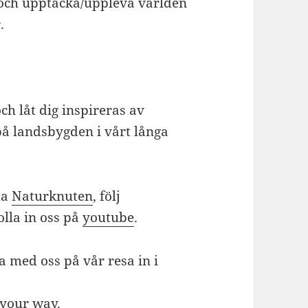
r och upptäcka/uppleva världen
.
ch låt dig inspireras av
å landsbygden i vårt långa
da
Naturknuten
, följ
lla in oss på
youtube
.
a med oss på vår resa in i
 your way.