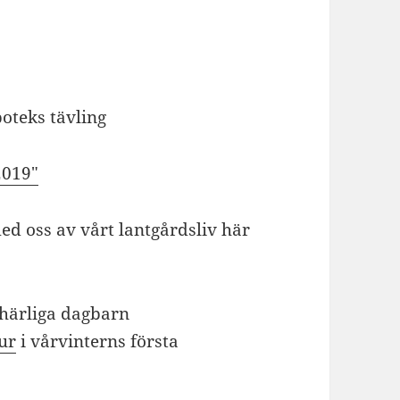
oteks tävling
2019″
ed oss av vårt lantgårdsliv här
 härliga dagbarn
ur
i vårvinterns första