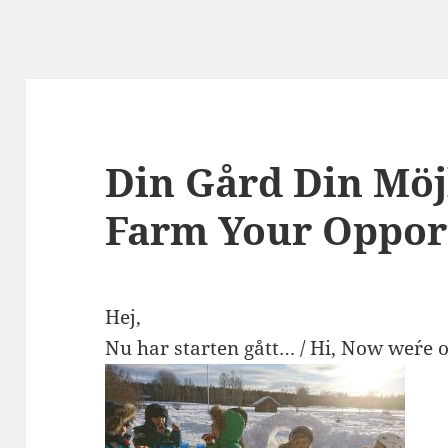
Din Gård Din Möjl
Farm Your Oppor
Hej,
Nu har starten gått… / Hi, Now we´re 