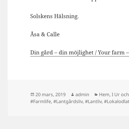
Solskens Hälsning.
Åsa & Calle
Din gård – din möjlighet / Your farm 
Postat
Författare
Kategorier
20 mars, 2019
admin
Hem
,
I Ur och
#Farmlife
,
#Lantgårdsliv
,
#Lantliv
,
#Lokalodla