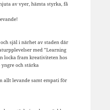
njuta av vyer, hämta styrka, få
 levande!
och själ i närhet av staden där
aturpplevelser med ”Learning
an locka fram kreativiteten hos
– yngre och stärka
om allt levande samt empati för