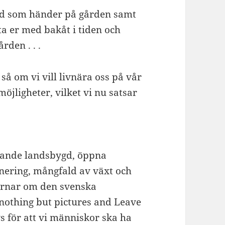
ad som händer på gården samt
ta er med bakåt i tiden och
rden . . .
så om vi vill livnära oss på vår
öjligheter, vilket vi nu satsar
levande landsbygd, öppna
linering, mångfald av växt och
värnar om den svenska
othing but pictures and Leave
s för att vi människor ska ha