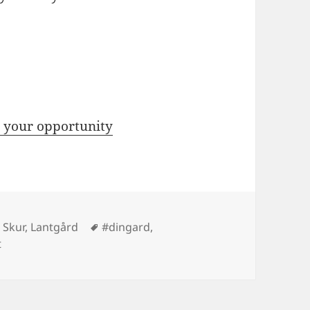
– your opportunity
Taggar
 Skur
,
Lantgård
#dingard
,
t